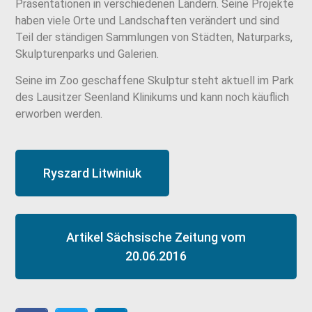
Präsentationen in verschiedenen Ländern. Seine Projekte
haben viele Orte und Landschaften verändert und sind
Teil der ständigen Sammlungen von Städten, Naturparks,
Skulpturenparks und Galerien.
Seine im Zoo geschaffene Skulptur steht aktuell im Park
des Lausitzer Seenland Klinikums und kann noch käuflich
erworben werden.
Ryszard Litwiniuk
Artikel Sächsische Zeitung vom
20.06.2016