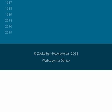
1987
1988
1989
2014
2016
2019
© Zookultur - Hoyerswerda - 2024
Werbeagentur Danico