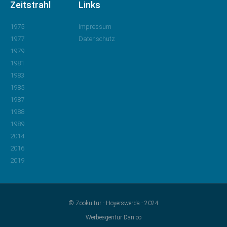
Zeitstrahl
Links
1975
Impressum
1977
Datenschutz
1979
1981
1983
1985
1987
1988
1989
2014
2016
2019
© Zookultur - Hoyerswerda - 2024
Werbeagentur Danico